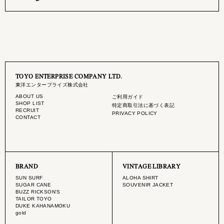
TOYO ENTERPRISE COMPANY LTD.
東洋エンタープライズ株式会社
ABOUT US
ご利用ガイド
SHOP LIST
特定商取引法に基づく表記
RECRUIT
PRIVACY POLICY
CONTACT
BRAND
VINTAGE LIBRARY
SUN SURF
ALOHA SHIRT
SUGAR CANE
SOUVENIR JACKET
BUZZ RICKSON'S
TAILOR TOYO
DUKE KAHANAMOKU
gold