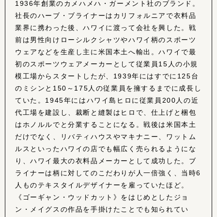
1936年創業のカメハメハ・ガーメント社のブランド。
社長のハーブ・ブライナーはカリフォルニアで衣料品
業界に携わった後、ハワイに渡って会社を興した。戦
前は男性向けローシルクシャツやハワイ柄のスポーツ
ウェアなどを生産し主に米国本土へ輸出。ハワイで最
初のスポーツウェアメーカーとして従業員15人の小規
模工場からスタートしたが、1939年にはすでに125台
のミシンと150～175人の従業員を擁するまでに成長し
ていた。1945年にはハワイ島ヒロに従業員200人の近
代工場を建設し、裁断と縫製はヒロで、仕上げと梱包
はホノルルでと分業することになる。戦後は米国本土
だけでなく、リバティハウスやマキナニー、ワットム
ルスといったハワイの店でも幅広く売られるようにな
り、ハワイ最大の衣料品メーカーとして成功した。ブ
ライナーは柄に対してのこだわりが人一倍強く、当時6
人ものテキスタイルデザイナーを雇っていたほど。
《ゴーギャン・ウッドカット》をはじめとしたジョ
ン・メイグスの作品を手掛けたことでも知られてい