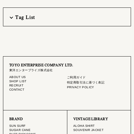
Tag List
TOYO ENTERPRISE COMPANY LTD.
東洋エンタープライズ株式会社
ABOUT US
ご利用ガイド
SHOP LIST
特定商取引法に基づく表記
RECRUIT
PRIVACY POLICY
CONTACT
BRAND
VINTAGE LIBRARY
SUN SURF
ALOHA SHIRT
SUGAR CANE
SOUVENIR JACKET